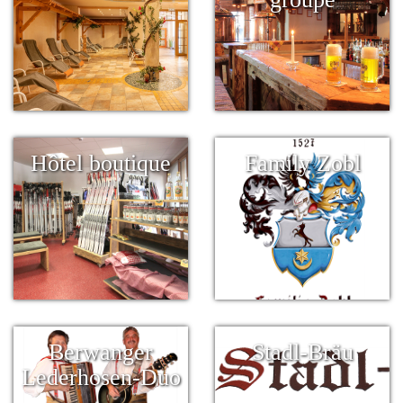
Hôtel boutique
Family Zobl
Berwanger
Stadl-Bräu
Lederhosen-Duo